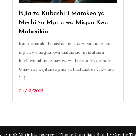
Njia za Kubashiri Matokeo ya
Mechi za Mpira wa Miguu Kwa
Mafanikio
Kama unataka kubashiri matokeo ya mechi za
mpira wa miguu kwa mafanikio, ni muhimu
kuelewa mbinu zinazoweza kukupeleka mbele.
Unaweza kujifunza jinsi ya kuchambua takwimu
[…]
04/16/2025
right © All rights reserved. Theme Compliant Blog by
Creativ T