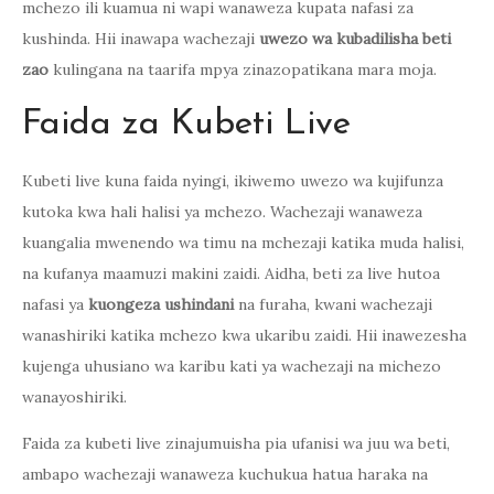
mchezo ili kuamua ni wapi wanaweza kupata nafasi za
kushinda. Hii inawapa wachezaji
uwezo wa kubadilisha beti
zao
kulingana na taarifa mpya zinazopatikana mara moja.
Faida za Kubeti Live
Kubeti live kuna faida nyingi, ikiwemo uwezo wa kujifunza
kutoka kwa hali halisi ya mchezo. Wachezaji wanaweza
kuangalia mwenendo wa timu na mchezaji katika muda halisi,
na kufanya maamuzi makini zaidi. Aidha, beti za live hutoa
nafasi ya
kuongeza ushindani
na furaha, kwani wachezaji
wanashiriki katika mchezo kwa ukaribu zaidi. Hii inawezesha
kujenga uhusiano wa karibu kati ya wachezaji na michezo
wanayoshiriki.
Faida za kubeti live zinajumuisha pia ufanisi wa juu wa beti,
ambapo wachezaji wanaweza kuchukua hatua haraka na