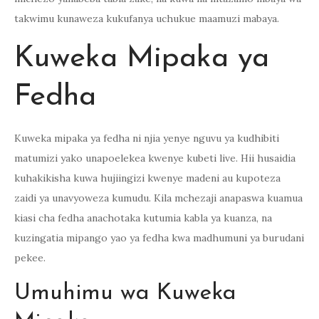
takwimu kunaweza kukufanya uchukue maamuzi mabaya.
Kuweka Mipaka ya
Fedha
Kuweka mipaka ya fedha ni njia yenye nguvu ya kudhibiti
matumizi yako unapoelekea kwenye kubeti live. Hii husaidia
kuhakikisha kuwa hujiingizi kwenye madeni au kupoteza
zaidi ya unavyoweza kumudu. Kila mchezaji anapaswa kuamua
kiasi cha fedha anachotaka kutumia kabla ya kuanza, na
kuzingatia mipango yao ya fedha kwa madhumuni ya burudani
pekee.
Umuhimu wa Kuweka