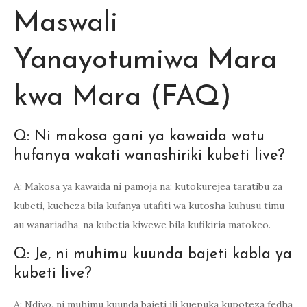
Maswali
Yanayotumiwa Mara
kwa Mara (FAQ)
Q: Ni makosa gani ya kawaida watu
hufanya wakati wanashiriki kubeti live?
A: Makosa ya kawaida ni pamoja na: kutokurejea taratibu za
kubeti, kucheza bila kufanya utafiti wa kutosha kuhusu timu
au wanariadha, na kubetia kiwewe bila kufikiria matokeo.
Q: Je, ni muhimu kuunda bajeti kabla ya
kubeti live?
A: Ndiyo, ni muhimu kuunda bajeti ili kuepuka kupoteza fedha