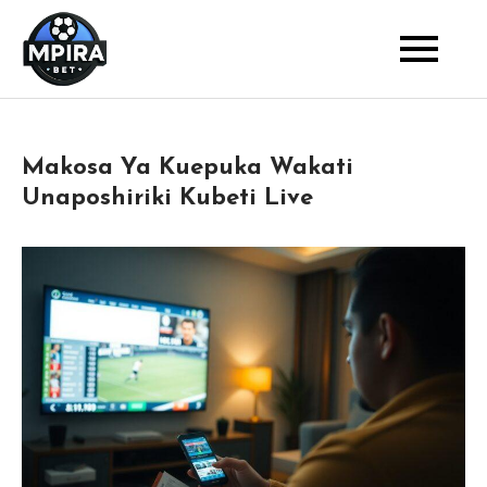
Skip
to
Blog
Mpira Bet
content
Makosa Ya Kuepuka Wakati
Unaposhiriki Kubeti Live