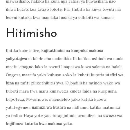
mawasiliano, hakikisha kuna njia rahisi ya kuwasiliana nao
ikiwa kutatokea tatizo lolote. Pia, thibitisha kuwa tovuti ina
leseni kutoka kwa mamlaka husika ya udhibiti wa kamari.
Hitimisho
Katika kubeti live,
kujitathmini
na
kuepuka makosa
yaliyotajwa
ni kilele cha mafanikio. Ili kufikia ushindi wa muda
mrefu, chaguo lako la tovuti linapaswa kuwa salama na halali.
Ongeza maarifa yako kuhusu soko la kubeti kupitia
utafiti wa
kina
na tafiti zilizothibitishwa. Kubadilisha mtindo wako wa
kubeti mara kwa mara kunaweza kuleta faida na kuepusha
kupoteza. Mwishowe, maendeleo yako katika kubeti
yatategemea
uamuzi wa busara
na nidhamu katika matumizi
ya fedha. Haya yote yanahitaji juhudi, uvumilivu, na
uwezo wa
kujifunza kutoka kwa makosa yako
.