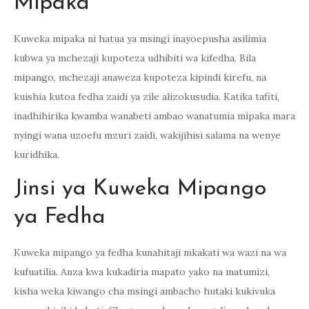
Mipaka
Kuweka mipaka ni hatua ya msingi inayoepusha asilimia
kubwa ya mchezaji kupoteza udhibiti wa kifedha. Bila
mipango, mchezaji anaweza kupoteza kipindi kirefu, na
kuishia kutoa fedha zaidi ya zile alizokusudia. Katika tafiti,
inadhihirika kwamba wanabeti ambao wanatumia mipaka mara
nyingi wana uzoefu mzuri zaidi, wakijihisi salama na wenye
kuridhika.
Jinsi ya Kuweka Mipango
ya Fedha
Kuweka mipango ya fedha kunahitaji mkakati wa wazi na wa
kufuatilia. Anza kwa kukadiria mapato yako na matumizi,
kisha weka kiwango cha msingi ambacho hutaki kukivuka