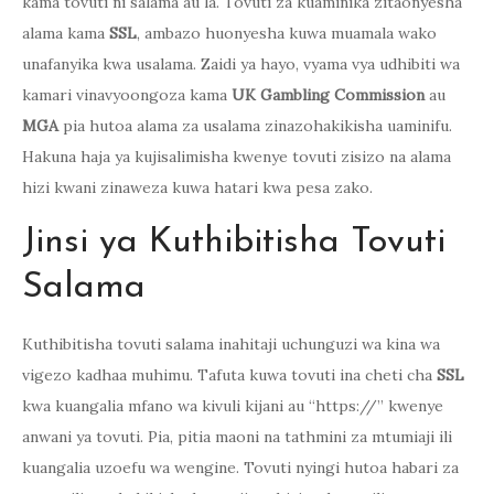
kama tovuti ni salama au la. Tovuti za kuaminika zitaonyesha
alama kama
SSL
, ambazo huonyesha kuwa muamala wako
unafanyika kwa usalama. Zaidi ya hayo, vyama vya udhibiti wa
kamari vinavyoongoza kama
UK Gambling Commission
au
MGA
pia hutoa alama za usalama zinazohakikisha uaminifu.
Hakuna haja ya kujisalimisha kwenye tovuti zisizo na alama
hizi kwani zinaweza kuwa hatari kwa pesa zako.
Jinsi ya Kuthibitisha Tovuti
Salama
Kuthibitisha tovuti salama inahitaji uchunguzi wa kina wa
vigezo kadhaa muhimu. Tafuta kuwa tovuti ina cheti cha
SSL
kwa kuangalia mfano wa kivuli kijani au “https://” kwenye
anwani ya tovuti. Pia, pitia maoni na tathmini za mtumiaji ili
kuangalia uzoefu wa wengine. Tovuti nyingi hutoa habari za