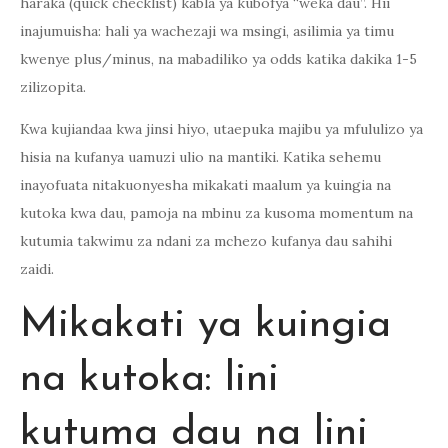
haraka (quick checklist) kabla ya kubofya “weka dau”. Hii
inajumuisha: hali ya wachezaji wa msingi, asilimia ya timu
kwenye plus/minus, na mabadiliko ya odds katika dakika 1-5
zilizopita.
Kwa kujiandaa kwa jinsi hiyo, utaepuka majibu ya mfululizo ya
hisia na kufanya uamuzi ulio na mantiki. Katika sehemu
inayofuata nitakuonyesha mikakati maalum ya kuingia na
kutoka kwa dau, pamoja na mbinu za kusoma momentum na
kutumia takwimu za ndani za mchezo kufanya dau sahihi
zaidi.
Mikakati ya kuingia
na kutoka: lini
kutuma dau na lini