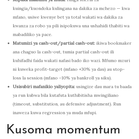
kuingia/kuondoka kulingana na dakika za mchezo — kwa
mfano, usiwe kwenye bet ya total wakati wa dakika za
kwanza za robo ya pili isipokuwa una ushahidi thabiti wa
mabadiliko ya pace.
Matumizi ya cash-out/partial cash-out:
ikiwa bookmaker
ana chaguo la cash-out, tumia partial cash-out ili
kuhifadhi faida wakati nafasi bado iko wazi. Mfumo mzuri
ni kuweka profit-target (mfano +30% ya dau) au stop-
loss la session (mfano –10% ya bankroll ya siku).
Usisubiri mafanikio yaliyopita:
usingize dau mara tu baada
ya run kubwa bila kutafuta kuthibitisha mwingiliano
(timeout, substitution, au defensive adjustment). Run
inaweza kuwa regression ya muda mfupi.
Kusoma momentum