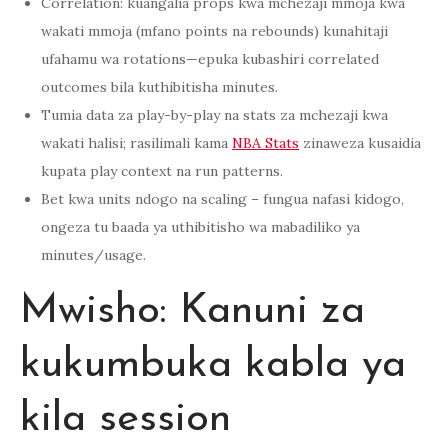
Correlation: kuangalia props kwa mchezaji mmoja kwa
wakati mmoja (mfano points na rebounds) kunahitaji
ufahamu wa rotations—epuka kubashiri correlated
outcomes bila kuthibitisha minutes.
Tumia data za play-by-play na stats za mchezaji kwa
wakati halisi; rasilimali kama
NBA Stats
zinaweza kusaidia
kupata play context na run patterns.
Bet kwa units ndogo na scaling – fungua nafasi kidogo,
ongeza tu baada ya uthibitisho wa mabadiliko ya
minutes/usage.
Mwisho: Kanuni za
kukumbuka kabla ya
kila session