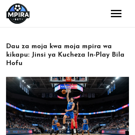
Skip
to
Blog
Mpira Bet
content
Dau za moja kwa moja mpira wa
kikapu: Jinsi ya Kucheza In-Play Bila
Hofu