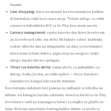
kisaida.
Line shopping:
kuwa na akaunti kwa bookmakers kadhaa
ili kuchukua odds bora mara moja. Tofauti ndogo za odds
zinaweza kubadilisha ROI ya In-Play kwa muda mrefu.
Latency management:
epuka kuweka dau ikiwa livestream
au scoreboard yako ina delay. Mchakato rahisi: kumbuka
wakati uliweka dau na ulinganishe na data ya bookmaker;
ikiwa kuna tofauti kubwa, pigia stop na usogeze stake
ndogo mpaka latency ipungue.
Vizuri vya kuweka alerts:
tumia alerts za mabadiliko ya
lineup, fouls/jeraha, au odds spikes — hivyo hutakiwi
kukimbizwa kuingia bila taarifa muhimu.
Kwa kutumia mikakati hizi pamoja na nidhamu ya kifedha na
mfumo wa kukagua haraka takwimu, utaweza kucheza In-Play
kwa busara zaidi na kupunguza hatari za majibu ya ghafla au
hisia. Sehemu inayofuata itashughulikia mbinu za kucheza