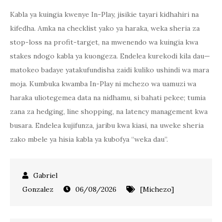
Kabla ya kuingia kwenye In-Play, jisikie tayari kidhahiri na
kifedha. Amka na checklist yako ya haraka, weka sheria za
stop-loss na profit-target, na mwenendo wa kuingia kwa
stakes ndogo kabla ya kuongeza. Endelea kurekodi kila dau—
matokeo badaye yatakufundisha zaidi kuliko ushindi wa mara
moja. Kumbuka kwamba In-Play ni mchezo wa uamuzi wa
haraka uliotegemea data na nidhamu, si bahati pekee; tumia
zana za hedging, line shopping, na latency management kwa
busara. Endelea kujifunza, jaribu kwa kiasi, na uweke sheria
zako mbele ya hisia kabla ya kubofya “weka dau”.
06/08/2026
[Michezo]