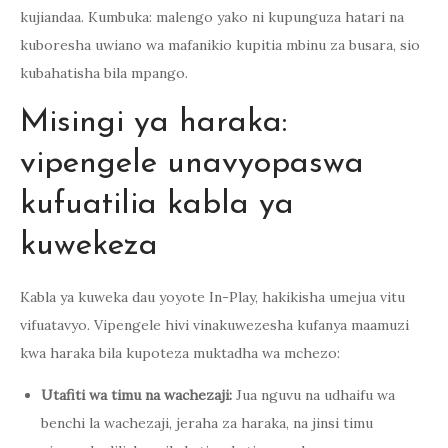
kujiandaa. Kumbuka: malengo yako ni kupunguza hatari na
kuboresha uwiano wa mafanikio kupitia mbinu za busara, sio
kubahatisha bila mpango.
Misingi ya haraka:
vipengele unavyopaswa
kufuatilia kabla ya
kuwekeza
Kabla ya kuweka dau yoyote In-Play, hakikisha umejua vitu
vifuatavyo. Vipengele hivi vinakuwezesha kufanya maamuzi
kwa haraka bila kupoteza muktadha wa mchezo:
Utafiti wa timu na wachezaji:
Jua nguvu na udhaifu wa
benchi la wachezaji, jeraha za haraka, na jinsi timu