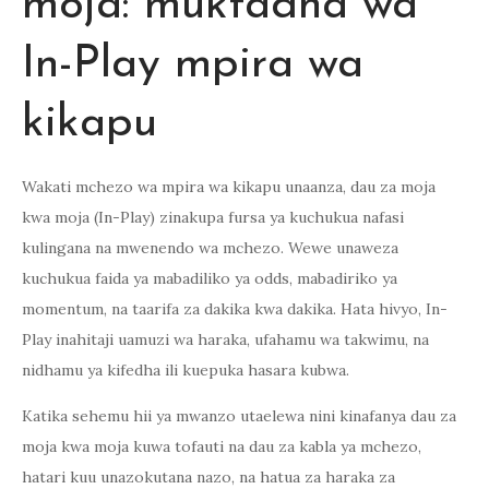
moja: muktadha wa
In-Play mpira wa
kikapu
Wakati mchezo wa mpira wa kikapu unaanza, dau za moja
kwa moja (In-Play) zinakupa fursa ya kuchukua nafasi
kulingana na mwenendo wa mchezo. Wewe unaweza
kuchukua faida ya mabadiliko ya odds, mabadiriko ya
momentum, na taarifa za dakika kwa dakika. Hata hivyo, In-
Play inahitaji uamuzi wa haraka, ufahamu wa takwimu, na
nidhamu ya kifedha ili kuepuka hasara kubwa.
Katika sehemu hii ya mwanzo utaelewa nini kinafanya dau za
moja kwa moja kuwa tofauti na dau za kabla ya mchezo,
hatari kuu unazokutana nazo, na hatua za haraka za