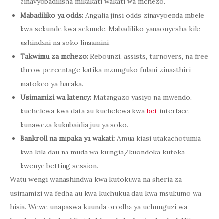
zinavyobadilisha mikakati wakati wa mchezo.
Mabadiliko ya odds:
Angalia jinsi odds zinavyoenda mbele
kwa sekunde kwa sekunde. Mabadiliko yanaonyesha kile
ushindani na soko linaamini.
Takwimu za mchezo:
Rebounzi, assists, turnovers, na free
throw percentage katika mzunguko fulani zinaathiri
matokeo ya haraka.
Usimamizi wa latency:
Matangazo yasiyo na mwendo,
kuchelewa kwa data au kuchelewa kwa
bet
interface
kunaweza kukubaidia juu ya soko.
Bankroll na mipaka ya wakati:
Amua kiasi utakachotumia
kwa kila dau na muda wa kuingia/kuondoka kutoka
kwenye betting session.
Watu wengi wanashindwa kwa kutokuwa na sheria za
usimamizi wa fedha au kwa kuchukua dau kwa msukumo wa
hisia. Wewe unapaswa kuunda orodha ya uchunguzi wa