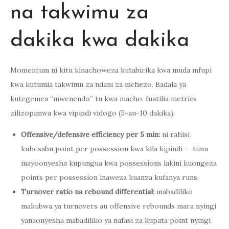
na takwimu za
dakika kwa dakika
Momentum ni kitu kinachoweza kutabirika kwa muda mfupi
kwa kutumia takwimu za ndani za mchezo. Badala ya
kutegemea “mwenendo” tu kwa macho, fuatilia metrics
zilizopimwa kwa vipindi vidogo (5-au-10 dakika):
Offensive/defensive efficiency per 5 min:
ni rahisi
kuhesabu point per possession kwa kila kipindi — timu
inayoonyesha kupungua kwa possessions lakini kuongeza
points per possession inaweza kuanza kufanya runs.
Turnover ratio na rebound differential:
mabadiliko
makubwa ya turnovers au offensive rebounds mara nyingi
yanaonyesha mabadiliko ya nafasi za kupata point nyingi