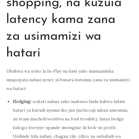
shopping, na kuzuia
latency kama zana
za usimamizi wa
hatari
Ukubwa wa soko la In-Play na kasi yake inamaanisha
unapopata nafasi nzuri, ni busara kutumia zana za usimamizi
wa hatari:
Hedging:
wakati nafasi yako inakuwa faida kubwa lakini
hatari ya kurudi nyuma iko juu (mchezaji mkuu ameumia,
au team inacheleweshwa na foul trouble), fanya hedge
kidogo kwenye upande mwingine ili lock-in profit.
Usilinde kila nafasi; chagua zile zilizo na ushahidi wa