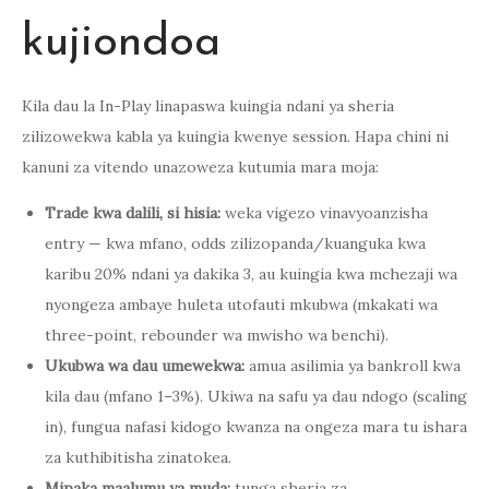
kujiondoa
Kila dau la In-Play linapaswa kuingia ndani ya sheria
zilizowekwa kabla ya kuingia kwenye session. Hapa chini ni
kanuni za vitendo unazoweza kutumia mara moja:
Trade kwa dalili, si hisia:
weka vigezo vinavyoanzisha
entry — kwa mfano, odds zilizopanda/kuanguka kwa
karibu 20% ndani ya dakika 3, au kuingia kwa mchezaji wa
nyongeza ambaye huleta utofauti mkubwa (mkakati wa
three-point, rebounder wa mwisho wa benchi).
Ukubwa wa dau umewekwa:
amua asilimia ya bankroll kwa
kila dau (mfano 1–3%). Ukiwa na safu ya dau ndogo (scaling
in), fungua nafasi kidogo kwanza na ongeza mara tu ishara
za kuthibitisha zinatokea.
Mipaka maalumu ya muda:
tunga sheria za