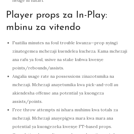
hedge ni hatari.
Player props za In-Play:
mbinu za vitendo
Fuatilia minutes na foul trouble kwanza—prop nyingi
zinategemea mchezaji kuendelea kucheza. Kama mchezaji
ana rafu ya foul, usiwe na stake kubwa kwenye
points/rebounds/assists.
Angalia usage rate na possessions zinazotumika na
mchezaji. Mchezaji anayetumika kwa pick-and-roll au
akiendesha offense ana potential ya kuongeza
assists/points.
Free throw attempts ni ishara muhimu kwa totals za
mchezaji. Mchezaji anayepigwa mara kwa mara ana
potential ya kuongezeka kwenye FT-based props.