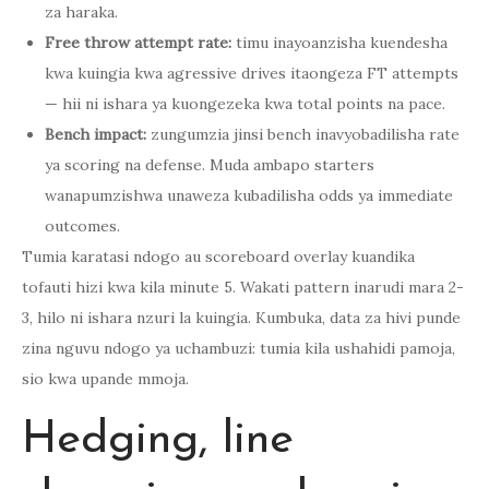
za haraka.
Free throw attempt rate:
timu inayoanzisha kuendesha
kwa kuingia kwa agressive drives itaongeza FT attempts
— hii ni ishara ya kuongezeka kwa total points na pace.
Bench impact:
zungumzia jinsi bench inavyobadilisha rate
ya scoring na defense. Muda ambapo starters
wanapumzishwa unaweza kubadilisha odds ya immediate
outcomes.
Tumia karatasi ndogo au scoreboard overlay kuandika
tofauti hizi kwa kila minute 5. Wakati pattern inarudi mara 2-
3, hilo ni ishara nzuri la kuingia. Kumbuka, data za hivi punde
zina nguvu ndogo ya uchambuzi: tumia kila ushahidi pamoja,
sio kwa upande mmoja.
Hedging, line