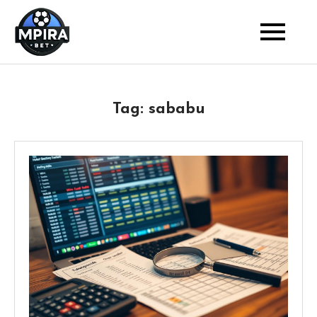
Skip
to
Blog
Mpira Bet
content
Tag:
sababu