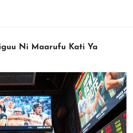
iguu Ni Maarufu Kati Ya