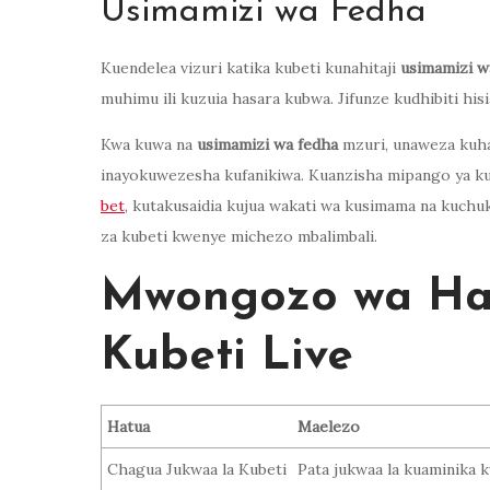
Usimamizi wa Fedha
Kuendelea vizuri katika kubeti kunahitaji
usimamizi w
muhimu ili kuzuia hasara kubwa. Jifunze kudhibiti hisi
Kwa kuwa na
usimamizi wa fedha
mzuri, unaweza kuh
inayokuwezesha kufanikiwa. Kuanzisha mipango ya kube
bet
, kutakusaidia kujua wakati wa kusimama na kuchu
za kubeti kwenye michezo mbalimbali.
Mwongozo wa Ha
Kubeti Live
Hatua
Maelezo
Chagua Jukwaa la Kubeti
Pata jukwaa la kuaminika k