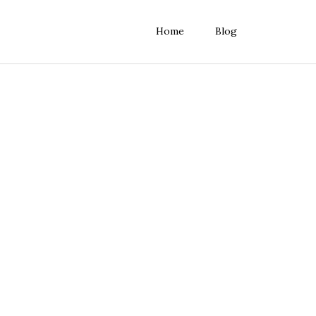
Home
Blog