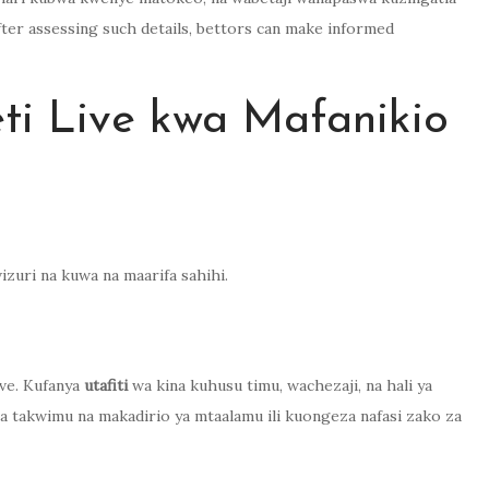
fter assessing such details, bettors can make informed
ti Live kwa Mafanikio
izuri na kuwa na maarifa sahihi.
ive. Kufanya
utafiti
wa kina kuhusu timu, wachezaji, na hali ya
 takwimu na makadirio ya mtaalamu ili kuongeza nafasi zako za