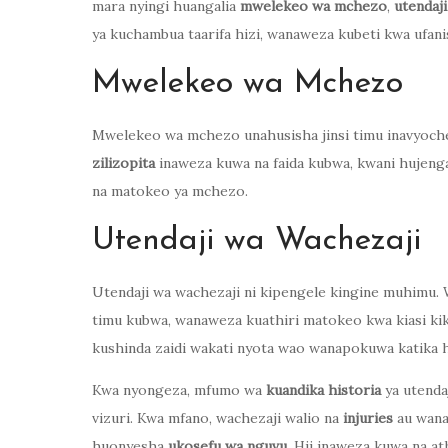
mara nyingi huangalia
mwelekeo wa mchezo
,
utendaj
ya kuchambua taarifa hizi, wanaweza kubeti kwa ufanis
Mwelekeo wa Mchezo
Mwelekeo wa mchezo unahusisha jinsi timu inavyochez
zilizopita
inaweza kuwa na faida kubwa, kwani hujen
na matokeo ya mchezo.
Utendaji wa Wachezaji
Utendaji wa wachezaji ni kipengele kingine muhimu.
timu kubwa, wanaweza kuathiri matokeo kwa kiasi ki
kushinda zaidi wakati nyota wao wanapokuwa katika ha
Kwa nyongeza, mfumo wa
kuandika historia
ya utenda
vizuri. Kwa mfano, wachezaji walio na
injuries
au wana
huonyesha
ukosefu wa nguvu
. Hii inaweza kuwa na a