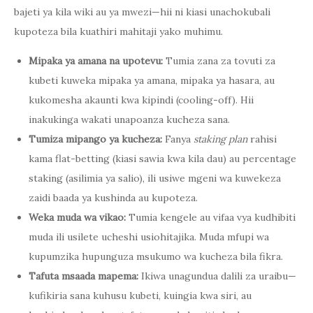
bajeti ya kila wiki au ya mwezi—hii ni kiasi unachokubali
kupoteza bila kuathiri mahitaji yako muhimu.
Mipaka ya amana na upotevu:
Tumia zana za tovuti za
kubeti kuweka mipaka ya amana, mipaka ya hasara, au
kukomesha akaunti kwa kipindi (cooling-off). Hii
inakukinga wakati unapoanza kucheza sana.
Tumiza mipango ya kucheza:
Fanya
staking plan
rahisi
kama flat-betting (kiasi sawia kwa kila dau) au percentage
staking (asilimia ya salio), ili usiwe mgeni wa kuwekeza
zaidi baada ya kushinda au kupoteza.
Weka muda wa vikao:
Tumia kengele au vifaa vya kudhibiti
muda ili usilete ucheshi usiohitajika. Muda mfupi wa
kupumzika hupunguza msukumo wa kucheza bila fikra.
Tafuta msaada mapema:
Ikiwa unagundua dalili za uraibu—
kufikiria sana kuhusu kubeti, kuingia kwa siri, au