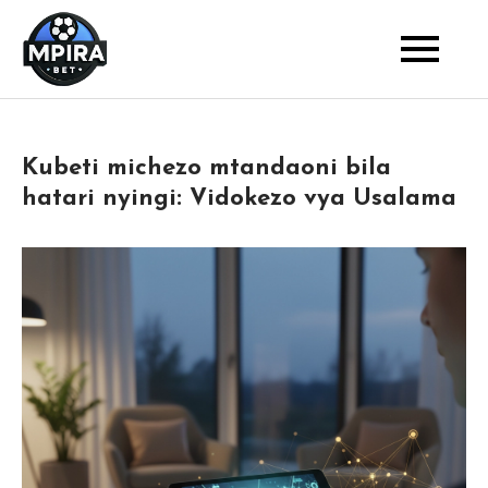
Skip
to
Blog
Mpira Bet
content
Kubeti michezo mtandaoni bila
hatari nyingi: Vidokezo vya Usalama