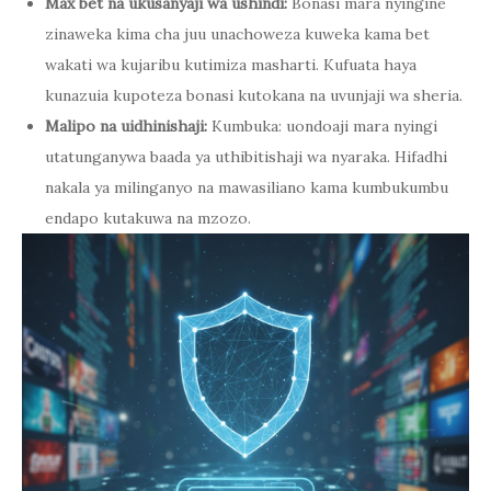
Max bet na ukusanyaji wa ushindi:
Bonasi mara nyingine
zinaweka kima cha juu unachoweza kuweka kama bet
wakati wa kujaribu kutimiza masharti. Kufuata haya
kunazuia kupoteza bonasi kutokana na uvunjaji wa sheria.
Malipo na uidhinishaji:
Kumbuka: uondoaji mara nyingi
utatunganywa baada ya uthibitishaji wa nyaraka. Hifadhi
nakala ya milinganyo na mawasiliano kama kumbukumbu
endapo kutakuwa na mzozo.