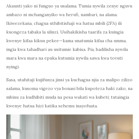
Akaunti yako ni funguo ya usalama. Tumia nywila zenye nguvu
ambazo ni mchanganyiko wa herufi, nambari, na alama.
Ikiwezekana, chagua uthibitishaji wa hatua mbili (2FA) ili
kuongeza tabaka la ulinzi. Usihakikisha taarifa za kuingia
kwenye kifaa kikuu pekee—kama unatumia kifaa cha umma,
ingia kwa tahadhari au usitumie kabisa. Pia, badilisha nywila
mara kwa mara na epuka kutumia nywila sawa kwa tovuti
nyingi.
Sasa, utahitaji kujifunza jinsi ya kuchagua njia za malipo zilizo
salama, kusoma vigezo vya bonasi bila kupoteza haki zako, na
mbinu za kudhibiti muda na pesa wakati wa kubeti; tutaingia
kwenye hatua hizi katika sehemu inayofuata.