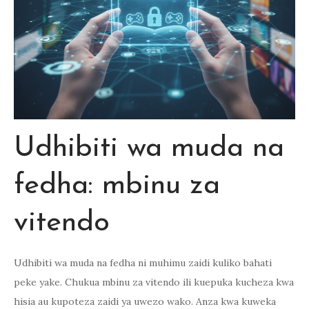
Udhibiti wa muda na
fedha: mbinu za
vitendo
Udhibiti wa muda na fedha ni muhimu zaidi kuliko bahati
peke yake. Chukua mbinu za vitendo ili kuepuka kucheza kwa
hisia au kupoteza zaidi ya uwezo wako. Anza kwa kuweka