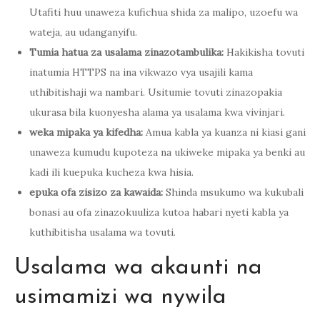
Utafiti huu unaweza kufichua shida za malipo, uzoefu wa
wateja, au udanganyifu.
Tumia hatua za usalama zinazotambulika:
Hakikisha tovuti
inatumia HTTPS na ina vikwazo vya usajili kama
uthibitishaji wa nambari. Usitumie tovuti zinazopakia
ukurasa bila kuonyesha alama ya usalama kwa vivinjari.
weka mipaka ya kifedha:
Amua kabla ya kuanza ni kiasi gani
unaweza kumudu kupoteza na ukiweke mipaka ya benki au
kadi ili kuepuka kucheza kwa hisia.
epuka ofa zisizo za kawaida:
Shinda msukumo wa kukubali
bonasi au ofa zinazokuuliza kutoa habari nyeti kabla ya
kuthibitisha usalama wa tovuti.
Usalama wa akaunti na
usimamizi wa nywila