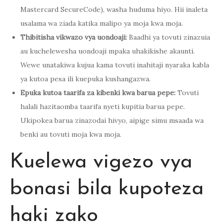
Mastercard SecureCode), washa huduma hiyo. Hii inaleta
usalama wa ziada katika malipo ya moja kwa moja.
Thibitisha vikwazo vya uondoaji:
Baadhi ya tovuti zinazuia
au kuchelewesha uondoaji mpaka uhakikishe akaunti.
Wewe unatakiwa kujua kama tovuti inahitaji nyaraka kabla
ya kutoa pesa ili kuepuka kushangazwa.
Epuka kutoa taarifa za kibenki kwa barua pepe:
Tovuti
halali hazitaomba taarifa nyeti kupitia barua pepe.
Ukipokea barua zinazodai hivyo, aipige simu msaada wa
benki au tovuti moja kwa moja.
Kuelewa vigezo vya
bonasi bila kupoteza
haki zako