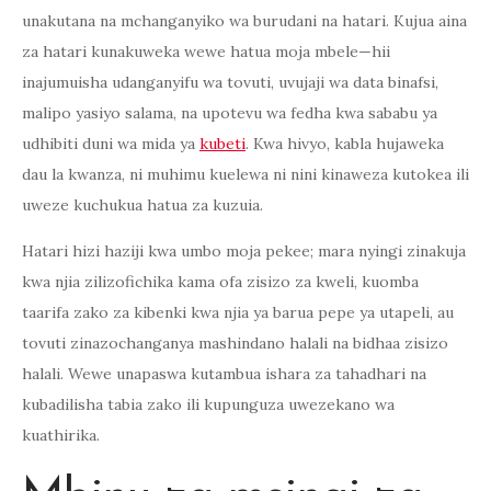
unakutana na mchanganyiko wa burudani na hatari. Kujua aina
za hatari kunakuweka wewe hatua moja mbele—hii
inajumuisha udanganyifu wa tovuti, uvujaji wa data binafsi,
malipo yasiyo salama, na upotevu wa fedha kwa sababu ya
udhibiti duni wa mida ya
kubeti
. Kwa hivyo, kabla hujaweka
dau la kwanza, ni muhimu kuelewa ni nini kinaweza kutokea ili
uweze kuchukua hatua za kuzuia.
Hatari hizi haziji kwa umbo moja pekee; mara nyingi zinakuja
kwa njia zilizofichika kama ofa zisizo za kweli, kuomba
taarifa zako za kibenki kwa njia ya barua pepe ya utapeli, au
tovuti zinazochanganya mashindano halali na bidhaa zisizo
halali. Wewe unapaswa kutambua ishara za tahadhari na
kubadilisha tabia zako ili kupunguza uwezekano wa
kuathirika.