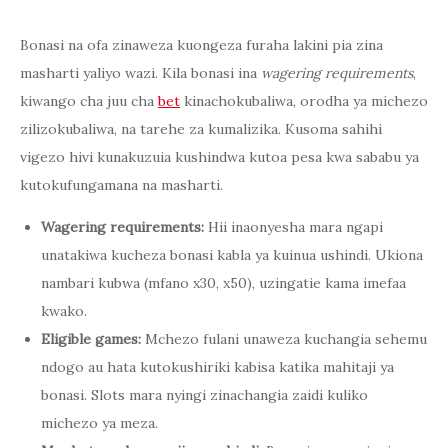
Bonasi na ofa zinaweza kuongeza furaha lakini pia zina
masharti yaliyo wazi. Kila bonasi ina
wagering requirements
,
kiwango cha juu cha
bet
kinachokubaliwa, orodha ya michezo
zilizokubaliwa, na tarehe za kumalizika. Kusoma sahihi
vigezo hivi kunakuzuia kushindwa kutoa pesa kwa sababu ya
kutokufungamana na masharti.
Wagering requirements:
Hii inaonyesha mara ngapi
unatakiwa kucheza bonasi kabla ya kuinua ushindi. Ukiona
nambari kubwa (mfano x30, x50), uzingatie kama imefaa
kwako.
Eligible games:
Mchezo fulani unaweza kuchangia sehemu
ndogo au hata kutokushiriki kabisa katika mahitaji ya
bonasi. Slots mara nyingi zinachangia zaidi kuliko
michezo ya meza.