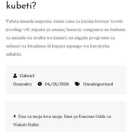
kubeti?
Tafuta msaada mapema: tumia zana za kuzuia kwenye tovuti
(cooling-off, mipaka ya amana/hasara), zungumza na huduma
za msaada wa uraibu wa kamari, na angalia programu za
ushauri za kitaalamu ili kupata mpango wa kurejesha
udhibiti.
04/26/2026
Uncategorized
Post
Dau za moja kwa moja: Jinsi ya Kusoma Odds za
Wakati Halisi
navigation