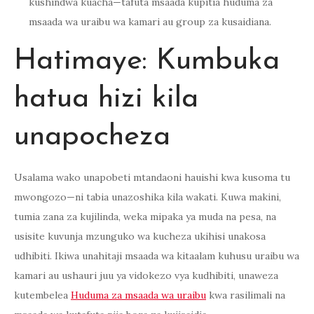
kushindwa kuacha—tafuta msaada kupitia huduma za
msaada wa uraibu wa kamari au group za kusaidiana.
Hatimaye: Kumbuka
hatua hizi kila
unapocheza
Usalama wako unapobeti mtandaoni hauishi kwa kusoma tu
mwongozo—ni tabia unazoshika kila wakati. Kuwa makini,
tumia zana za kujilinda, weka mipaka ya muda na pesa, na
usisite kuvunja mzunguko wa kucheza ukihisi unakosa
udhibiti. Ikiwa unahitaji msaada wa kitaalam kuhusu uraibu wa
kamari au ushauri juu ya vidokezo vya kudhibiti, unaweza
kutembelea
Huduma za msaada wa uraibu
kwa rasilimali na