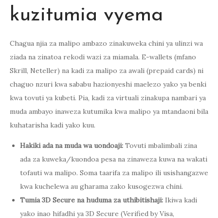
kuzitumia vyema
Chagua njia za malipo ambazo zinakuweka chini ya ulinzi wa
ziada na zinatoa rekodi wazi za miamala. E-wallets (mfano
Skrill, Neteller) na kadi za malipo za awali (prepaid cards) ni
chaguo nzuri kwa sababu hazionyeshi maelezo yako ya benki
kwa tovuti ya kubeti. Pia, kadi za virtuali zinakupa nambari ya
muda ambayo inaweza kutumika kwa malipo ya mtandaoni bila
kuhatarisha kadi yako kuu.
Hakiki ada na muda wa uondoaji:
Tovuti mbalimbali zina
ada za kuweka/kuondoa pesa na zinaweza kuwa na wakati
tofauti wa malipo. Soma taarifa za malipo ili usishangazwe
kwa kuchelewa au gharama zako kusogezwa chini.
Tumia 3D Secure na huduma za uthibitishaji:
Ikiwa kadi
yako inao hifadhi ya 3D Secure (Verified by Visa,