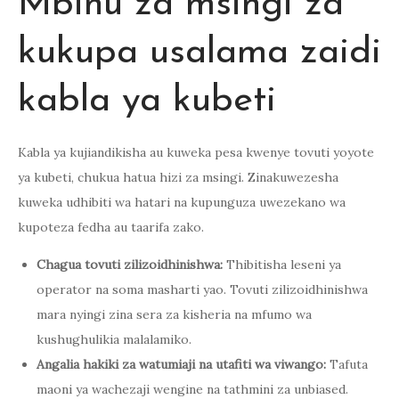
Mbinu za msingi za
kukupa usalama zaidi
kabla ya kubeti
Kabla ya kujiandikisha au kuweka pesa kwenye tovuti yoyote
ya kubeti, chukua hatua hizi za msingi. Zinakuwezesha
kuweka udhibiti wa hatari na kupunguza uwezekano wa
kupoteza fedha au taarifa zako.
Chagua tovuti zilizoidhinishwa:
Thibitisha leseni ya
operator na soma masharti yao. Tovuti zilizoidhinishwa
mara nyingi zina sera za kisheria na mfumo wa
kushughulikia malalamiko.
Angalia hakiki za watumiaji na utafiti wa viwango:
Tafuta
maoni ya wachezaji wengine na tathmini za unbiased.