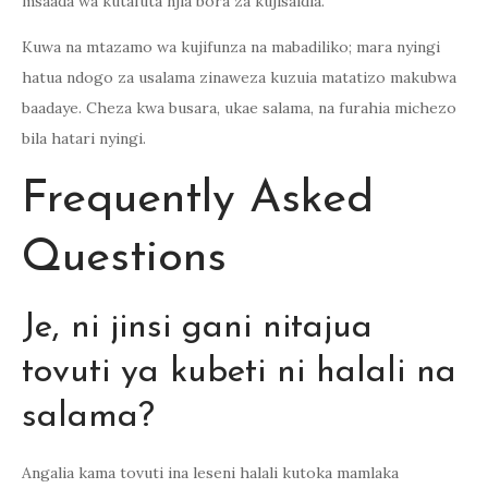
msaada wa kutafuta njia bora za kujisaidia.
Kuwa na mtazamo wa kujifunza na mabadiliko; mara nyingi
hatua ndogo za usalama zinaweza kuzuia matatizo makubwa
baadaye. Cheza kwa busara, ukae salama, na furahia michezo
bila hatari nyingi.
Frequently Asked
Questions
Je, ni jinsi gani nitajua
tovuti ya kubeti ni halali na
salama?
Angalia kama tovuti ina leseni halali kutoka mamlaka