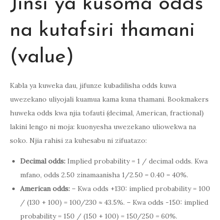
Jinsi ya kusoma odds
na kutafsiri thamani
(value)
Kabla ya kuweka dau, jifunze kubadilisha odds kuwa
uwezekano uliyojali kuamua kama kuna thamani. Bookmakers
huweka odds kwa njia tofauti (decimal, American, fractional)
lakini lengo ni moja: kuonyesha uwezekano uliowekwa na
soko. Njia rahisi za kuhesabu ni zifuatazo:
Decimal odds:
Implied probability = 1 / decimal odds. Kwa
mfano, odds 2.50 zinamaanisha 1/2.50 = 0.40 = 40%.
American odds:
– Kwa odds +130: implied probability = 100
/ (130 + 100) = 100/230 ≈ 43.5%. – Kwa odds -150: implied
probability = 150 / (150 + 100) = 150/250 = 60%.