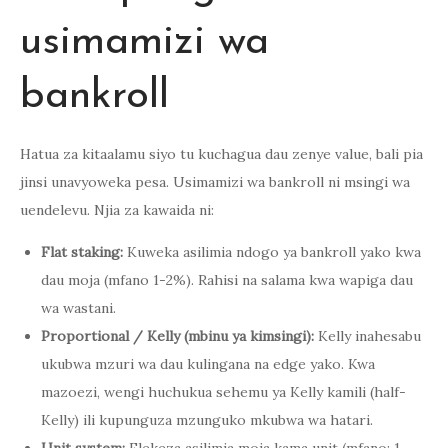
usimamizi wa
bankroll
Hatua za kitaalamu siyo tu kuchagua dau zenye value, bali pia
jinsi unavyoweka pesa. Usimamizi wa bankroll ni msingi wa
uendelevu. Njia za kawaida ni:
Flat staking:
Kuweka asilimia ndogo ya bankroll yako kwa
dau moja (mfano 1-2%). Rahisi na salama kwa wapiga dau
wa wastani.
Proportional / Kelly (mbinu ya kimsingi):
Kelly inahesabu
ukubwa mzuri wa dau kulingana na edge yako. Kwa
mazoezi, wengi huchukua sehemu ya Kelly kamili (half-
Kelly) ili kupunguza mzunguko mkubwa wa hatari.
Unit system:
Elekeza asilimia moja kama unit (mfano: 1