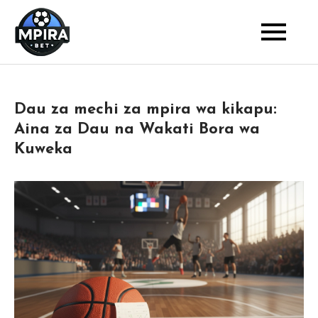
Skip
to
Blog
Mpira Bet
content
Dau za mechi za mpira wa kikapu:
Aina za Dau na Wakati Bora wa
Kuweka