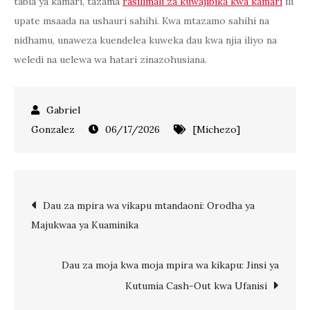
tabia ya kamari, tazama
rasilimali za kuwajibika kwa kamari
ili
upate msaada na ushauri sahihi. Kwa mtazamo sahihi na
nidhamu, unaweza kuendelea kuweka dau kwa njia iliyo na
weledi na uelewa wa hatari zinazohusiana.
06/17/2026
[Michezo]
Post
Dau za mpira wa vikapu mtandaoni: Orodha ya
Majukwaa ya Kuaminika
navigation
Dau za moja kwa moja mpira wa kikapu: Jinsi ya
Kutumia Cash-Out kwa Ufanisi