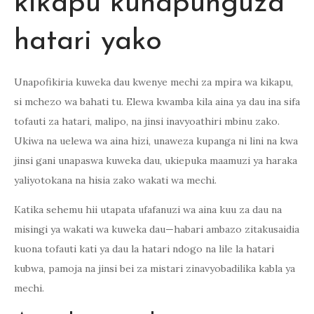
kikapu kunapunguza
hatari yako
Unapofikiria kuweka dau kwenye mechi za mpira wa kikapu,
si mchezo wa bahati tu. Elewa kwamba kila aina ya dau ina sifa
tofauti za hatari, malipo, na jinsi inavyoathiri mbinu zako.
Ukiwa na uelewa wa aina hizi, unaweza kupanga ni lini na kwa
jinsi gani unapaswa kuweka dau, ukiepuka maamuzi ya haraka
yaliyotokana na hisia zako wakati wa mechi.
Katika sehemu hii utapata ufafanuzi wa aina kuu za dau na
misingi ya wakati wa kuweka dau—habari ambazo zitakusaidia
kuona tofauti kati ya dau la hatari ndogo na lile la hatari
kubwa, pamoja na jinsi bei za mistari zinavyobadilika kabla ya
mechi.