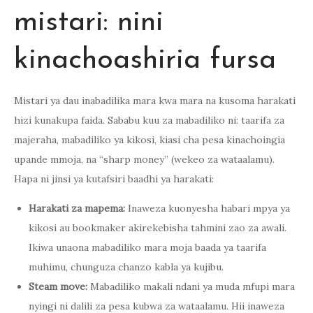
mistari: nini
kinachoashiria fursa
Mistari ya dau inabadilika mara kwa mara na kusoma harakati
hizi kunakupa faida. Sababu kuu za mabadiliko ni: taarifa za
majeraha, mabadiliko ya kikosi, kiasi cha pesa kinachoingia
upande mmoja, na “sharp money” (wekeo za wataalamu).
Hapa ni jinsi ya kutafsiri baadhi ya harakati:
Harakati za mapema:
Inaweza kuonyesha habari mpya ya
kikosi au bookmaker akirekebisha tahmini zao za awali.
Ikiwa unaona mabadiliko mara moja baada ya taarifa
muhimu, chunguza chanzo kabla ya kujibu.
Steam move:
Mabadiliko makali ndani ya muda mfupi mara
nyingi ni dalili za pesa kubwa za wataalamu. Hii inaweza