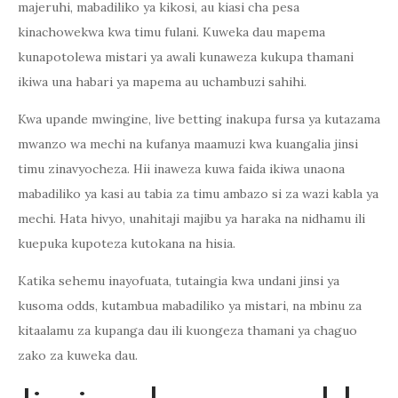
majeruhi, mabadiliko ya kikosi, au kiasi cha pesa
kinachowekwa kwa timu fulani. Kuweka dau mapema
kunapotolewa mistari ya awali kunaweza kukupa thamani
ikiwa una habari ya mapema au uchambuzi sahihi.
Kwa upande mwingine, live betting inakupa fursa ya kutazama
mwanzo wa mechi na kufanya maamuzi kwa kuangalia jinsi
timu zinavyocheza. Hii inaweza kuwa faida ikiwa unaona
mabadiliko ya kasi au tabia za timu ambazo si za wazi kabla ya
mechi. Hata hivyo, unahitaji majibu ya haraka na nidhamu ili
kuepuka kupoteza kutokana na hisia.
Katika sehemu inayofuata, tutaingia kwa undani jinsi ya
kusoma odds, kutambua mabadiliko ya mistari, na mbinu za
kitaalamu za kupanga dau ili kuongeza thamani ya chaguo
zako za kuweka dau.