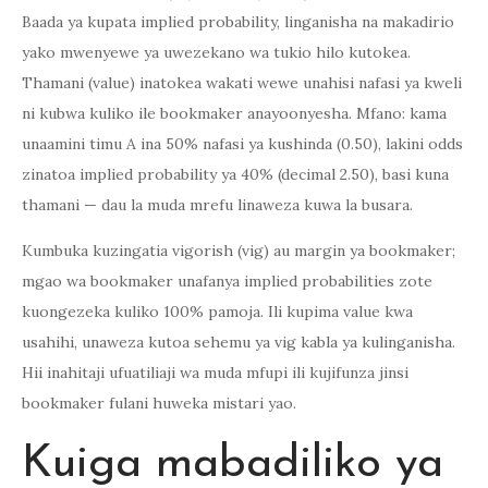
Baada ya kupata implied probability, linganisha na makadirio
yako mwenyewe ya uwezekano wa tukio hilo kutokea.
Thamani (value) inatokea wakati wewe unahisi nafasi ya kweli
ni kubwa kuliko ile bookmaker anayoonyesha. Mfano: kama
unaamini timu A ina 50% nafasi ya kushinda (0.50), lakini odds
zinatoa implied probability ya 40% (decimal 2.50), basi kuna
thamani — dau la muda mrefu linaweza kuwa la busara.
Kumbuka kuzingatia vigorish (vig) au margin ya bookmaker;
mgao wa bookmaker unafanya implied probabilities zote
kuongezeka kuliko 100% pamoja. Ili kupima value kwa
usahihi, unaweza kutoa sehemu ya vig kabla ya kulinganisha.
Hii inahitaji ufuatiliaji wa muda mfupi ili kujifunza jinsi
bookmaker fulani huweka mistari yao.
Kuiga mabadiliko ya