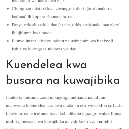
msukumo wa mara kwa mara.
Chunguza mistari kwa viwango tofauti (bookmakers
kadhaa) ili kupata thamani bora.
Fanya rekodi za kila dau (stake, odds, rationale, matokeo)
ili ujifunze kwa muda.
Ili uwe imara, jifunze mbinu za usimamizi wa bankroll
kabla ya kuongeza ukubwa wa dau.
Kuendelea kwa
busara na kuwajibika
Jambo la muhimu zaidi ni kujenga nidhamu na mfumo
unaoweza kuendelea nao kwa muda mrefu: weka sheria, fuata
takwimu, na usiruhusu hisia kubadilisha mpango wako. Kama
utahitaji msaada wa kuwajibika au vidokezo vya kudhibiti