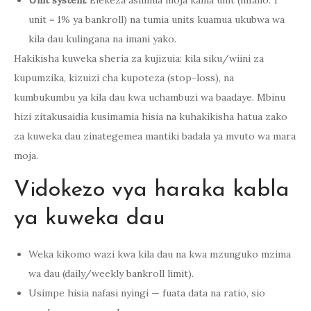
unit = 1% ya bankroll) na tumia units kuamua ukubwa wa
kila dau kulingana na imani yako.
Hakikisha kuweka sheria za kujizuia: kila siku/wiini za
kupumzika, kizuizi cha kupoteza (stop-loss), na
kumbukumbu ya kila dau kwa uchambuzi wa baadaye. Mbinu
hizi zitakusaidia kusimamia hisia na kuhakikisha hatua zako
za kuweka dau zinategemea mantiki badala ya mvuto wa mara
moja.
Vidokezo vya haraka kabla
ya kuweka dau
Weka kikomo wazi kwa kila dau na kwa mzunguko mzima
wa dau (daily/weekly bankroll limit).
Usimpe hisia nafasi nyingi — fuata data na ratio, sio