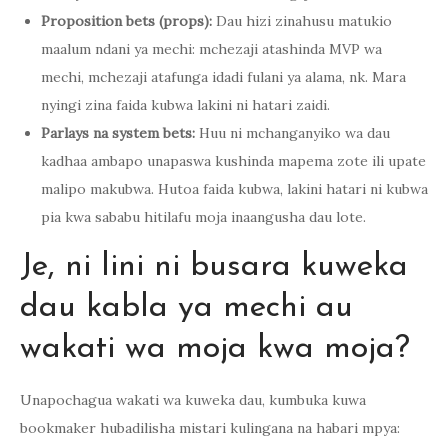
Proposition bets (props):
Dau hizi zinahusu matukio
maalum ndani ya mechi: mchezaji atashinda MVP wa
mechi, mchezaji atafunga idadi fulani ya alama, nk. Mara
nyingi zina faida kubwa lakini ni hatari zaidi.
Parlays na system bets:
Huu ni mchanganyiko wa dau
kadhaa ambapo unapaswa kushinda mapema zote ili upate
malipo makubwa. Hutoa faida kubwa, lakini hatari ni kubwa
pia kwa sababu hitilafu moja inaangusha dau lote.
Je, ni lini ni busara kuweka
dau kabla ya mechi au
wakati wa moja kwa moja?
Unapochagua wakati wa kuweka dau, kumbuka kuwa
bookmaker hubadilisha mistari kulingana na habari mpya: