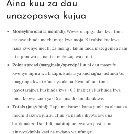
Aina kuu za dau
unazopaswa kujua
Moneyline (dau la mshindi):
Wewe unapiga dau kwa timu
itakayoshinda mechi moja kwa moja. Ni rahisi kuelewa,
hasa kwenye mechi za msingi, lakini faida inategemea nani
ni mpendwa na nani ni mchezaji wa chini.
Point spread (marginalu/spred):
Huu ni dau maarufu
kwenye mpira wa kikapu. Badala ya kuchagua mshindi tu,
unagonga kwa tofauti ya alama. Kwa mfano, timu
inayotarajiwa kushinda kwa +6.5 inahitaji kushinda kwa
faida kubwa zaidi ya 6.5 alama ili dau lifanikiwe.
Totals (juu/chini):
Hapa unakataza kama jumla ya alama za
mechi itakuwa juu au chini ya namba iliyotolewa na
bookmaker. Dau hili unahitaji uelewa wa jinsi timu
zinavyokimbia kasi na uwiano wa ufungaji.