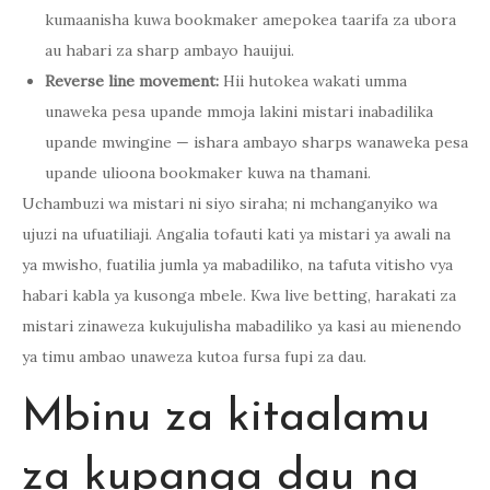
kumaanisha kuwa bookmaker amepokea taarifa za ubora
au habari za sharp ambayo hauijui.
Reverse line movement:
Hii hutokea wakati umma
unaweka pesa upande mmoja lakini mistari inabadilika
upande mwingine — ishara ambayo sharps wanaweka pesa
upande ulioona bookmaker kuwa na thamani.
Uchambuzi wa mistari ni siyo siraha; ni mchanganyiko wa
ujuzi na ufuatiliaji. Angalia tofauti kati ya mistari ya awali na
ya mwisho, fuatilia jumla ya mabadiliko, na tafuta vitisho vya
habari kabla ya kusonga mbele. Kwa live betting, harakati za
mistari zinaweza kukujulisha mabadiliko ya kasi au mienendo
ya timu ambao unaweza kutoa fursa fupi za dau.
Mbinu za kitaalamu
za kupanga dau na