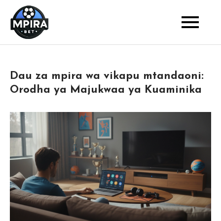
Skip
to
Blog
Mpira Bet
content
Dau za mpira wa vikapu mtandaoni:
Orodha ya Majukwaa ya Kuaminika