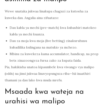
Wewe unataka jukwaa linakupa chaguzi za kutosha za
kuweka dau. Angalia aina zifuatazo:
Dau kabla ya mechi (pre-match) kwa kubashiri matokeo
kabla ya mechi kuanza.
Dau za moja kwa moja (live betting) zinakuruhusu
kubadilika kulingana na matukio ya mchezo.
Mbinu za kuwekeza kama accumulator, handicap, na prop
bets zinazoongeza fursa zako za kupata faida.
Pia, hakikisha unatoa kipaumbele kwa viwango vya malipo
(odds) na jinsi jukwaa linavyopunguza riba—hii inaathiri
thamani ya dau lako kwa muda mrefu.
Msaada kwa wateja na
urahisi wa malipo