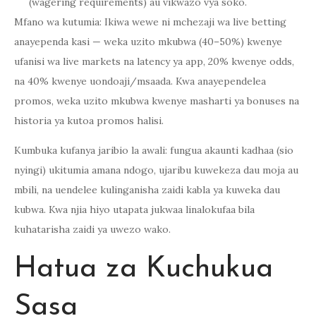
(wagering requirements) au vikwazo vya soko.
Mfano wa kutumia: Ikiwa wewe ni mchezaji wa live betting
anayependa kasi — weka uzito mkubwa (40–50%) kwenye
ufanisi wa live markets na latency ya app, 20% kwenye odds,
na 40% kwenye uondoaji/msaada. Kwa anayependelea
promos, weka uzito mkubwa kwenye masharti ya bonuses na
historia ya kutoa promos halisi.
Kumbuka kufanya jaribio la awali: fungua akaunti kadhaa (sio
nyingi) ukitumia amana ndogo, ujaribu kuwekeza dau moja au
mbili, na uendelee kulinganisha zaidi kabla ya kuweka dau
kubwa. Kwa njia hiyo utapata jukwaa linalokufaa bila
kuhatarisha zaidi ya uwezo wako.
Hatua za Kuchukua
Sasa