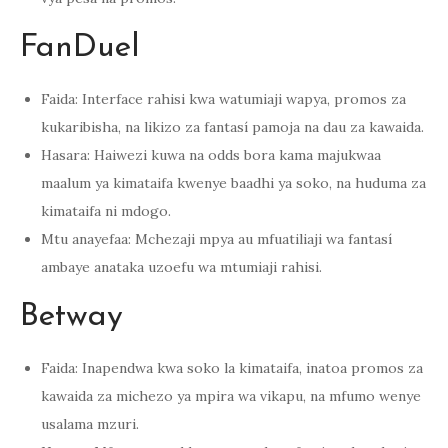
FanDuel
Faida: Interface rahisi kwa watumiaji wapya, promos za
kukaribisha, na likizo za fantasí pamoja na dau za kawaida.
Hasara: Haiwezi kuwa na odds bora kama majukwaa
maalum ya kimataifa kwenye baadhi ya soko, na huduma za
kimataifa ni mdogo.
Mtu anayefaa: Mchezaji mpya au mfuatiliaji wa fantasí
ambaye anataka uzoefu wa mtumiaji rahisi.
Betway
Faida: Inapendwa kwa soko la kimataifa, inatoa promos za
kawaida za michezo ya mpira wa vikapu, na mfumo wenye
usalama mzuri.