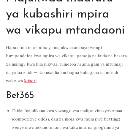
ya kubashiri mpira
wa vikapu mtandaoni
Hapa chini ni orodha ya majukwaa ambayo wengi
huzipendelea kwa mpira wa vikapu, pamoja na faida na hasara
za msingi. Kwa kila jukwaa, tumetoa ni aina gani ya mtumiaji
inayofaa zaidi — itakusaidia kuchagua kulingana na mtindo
wako wa
kubeti
.
Bet365
Faida: Inajulikana kwa viwango vya malipo vinavyokomaa
(competitive odds), dau za moja kwa moja (live betting)
zenye mwonekano mzuri wa takwimu, na programu ya