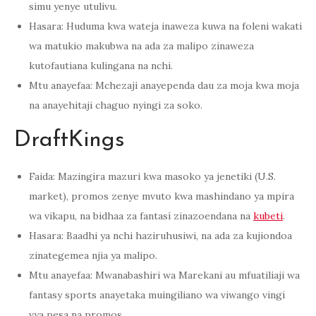
simu yenye utulivu.
Hasara: Huduma kwa wateja inaweza kuwa na foleni wakati
wa matukio makubwa na ada za malipo zinaweza
kutofautiana kulingana na nchi.
Mtu anayefaa: Mchezaji anayependa dau za moja kwa moja
na anayehitaji chaguo nyingi za soko.
DraftKings
Faida: Mazingira mazuri kwa masoko ya jenetiki (U.S.
market), promos zenye mvuto kwa mashindano ya mpira
wa vikapu, na bidhaa za fantasí zinazoendana na
kubeti
.
Hasara: Baadhi ya nchi haziruhusiwi, na ada za kujiondoa
zinategemea njia ya malipo.
Mtu anayefaa: Mwanabashiri wa Marekani au mfuatiliaji wa
fantasy sports anayetaka muingiliano wa viwango vingi
vya pesa na promos.