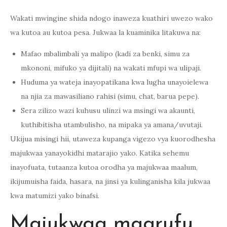
Wakati mwingine shida ndogo inaweza kuathiri uwezo wako
wa kutoa au kutoa pesa. Jukwaa la kuaminika litakuwa na:
Mafao mbalimbali ya malipo (kadi za benki, simu za
mkononi, mifuko ya dijitali) na wakati mfupi wa ulipaji.
Huduma ya wateja inayopatikana kwa lugha unayoielewa
na njia za mawasiliano rahisi (simu, chat, barua pepe).
Sera zilizo wazi kuhusu ulinzi wa msingi wa akaunti,
kuthibitisha utambulisho, na mipaka ya amana/uvutaji.
Ukijua misingi hii, utaweza kupanga vigezo vya kuorodhesha
majukwaa yanayokidhi matarajio yako. Katika sehemu
inayofuata, tutaanza kutoa orodha ya majukwaa maalum,
ikijumuisha faida, hasara, na jinsi ya kulinganisha kila jukwaa
kwa matumizi yako binafsi.
Majukwaa maarufu