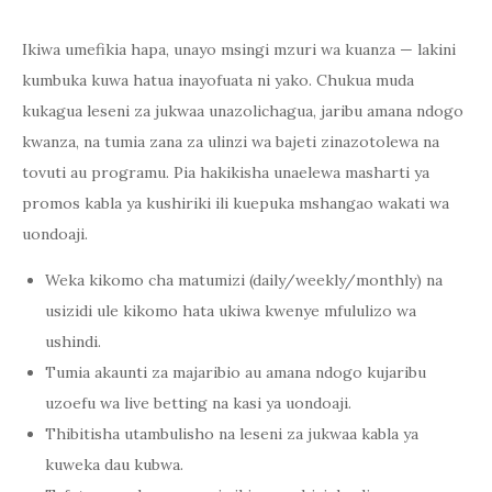
Ikiwa umefikia hapa, unayo msingi mzuri wa kuanza — lakini
kumbuka kuwa hatua inayofuata ni yako. Chukua muda
kukagua leseni za jukwaa unazolichagua, jaribu amana ndogo
kwanza, na tumia zana za ulinzi wa bajeti zinazotolewa na
tovuti au programu. Pia hakikisha unaelewa masharti ya
promos kabla ya kushiriki ili kuepuka mshangao wakati wa
uondoaji.
Weka kikomo cha matumizi (daily/weekly/monthly) na
usizidi ule kikomo hata ukiwa kwenye mfululizo wa
ushindi.
Tumia akaunti za majaribio au amana ndogo kujaribu
uzoefu wa live betting na kasi ya uondoaji.
Thibitisha utambulisho na leseni za jukwaa kabla ya
kuweka dau kubwa.