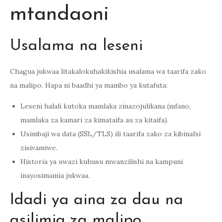
mtandaoni
Usalama na leseni
Chagua jukwaa litakalokuhakikishia usalama wa taarifa zako
na malipo. Hapa ni baadhi ya mambo ya kutafuta:
Leseni halali kutoka mamlaka zinazojulikana (mfano,
mamlaka za kamari za kimataifa au za kitaifa).
Usimbaji wa data (SSL/TLS) ili taarifa zako za kibinafsi
zisivamiwe.
Historia ya uwazi kuhusu mwanzilishi na kampuni
inayosimamia jukwaa.
Idadi ya aina za dau na
asilimia za malipo