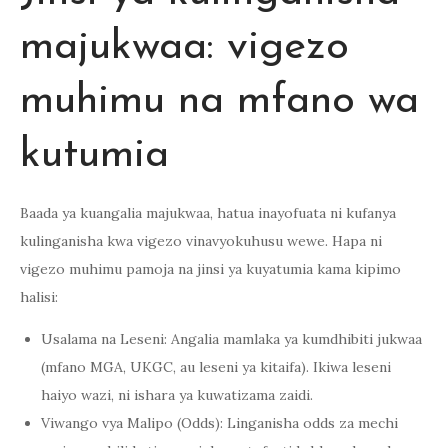
majukwaa: vigezo
muhimu na mfano wa
kutumia
Baada ya kuangalia majukwaa, hatua inayofuata ni kufanya
kulinganisha kwa vigezo vinavyokuhusu wewe. Hapa ni
vigezo muhimu pamoja na jinsi ya kuyatumia kama kipimo
halisi:
Usalama na Leseni: Angalia mamlaka ya kumdhibiti jukwaa
(mfano MGA, UKGC, au leseni ya kitaifa). Ikiwa leseni
haiyo wazi, ni ishara ya kuwatizama zaidi.
Viwango vya Malipo (Odds): Linganisha odds za mechi