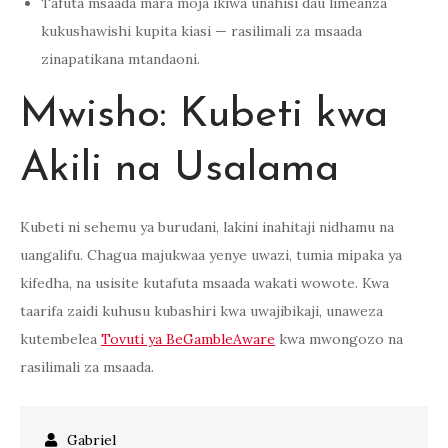
Tafuta msaada mara moja ikiwa unahisi dau limeanza
kukushawishi kupita kiasi — rasilimali za msaada
zinapatikana mtandaoni.
Mwisho: Kubeti kwa
Akili na Usalama
Kubeti ni sehemu ya burudani, lakini inahitaji nidhamu na
uangalifu. Chagua majukwaa yenye uwazi, tumia mipaka ya
kifedha, na usisite kutafuta msaada wakati wowote. Kwa
taarifa zaidi kuhusu kubashiri kwa uwajibikaji, unaweza
kutembelea
Tovuti ya BeGambleAware
kwa mwongozo na
rasilimali za msaada.