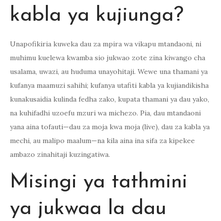
kabla ya kujiunga?
Unapofikiria kuweka dau za mpira wa vikapu mtandaoni, ni
muhimu kuelewa kwamba sio jukwao zote zina kiwango cha
usalama, uwazi, au huduma unayohitaji. Wewe una thamani ya
kufanya maamuzi sahihi; kufanya utafiti kabla ya kujiandikisha
kunakusaidia kulinda fedha zako, kupata thamani ya dau yako,
na kuhifadhi uzoefu mzuri wa michezo. Pia, dau mtandaoni
yana aina tofauti—dau za moja kwa moja (live), dau za kabla ya
mechi, au malipo maalum—na kila aina ina sifa za kipekee
ambazo zinahitaji kuzingatiwa.
Misingi ya tathmini
ya jukwaa la dau