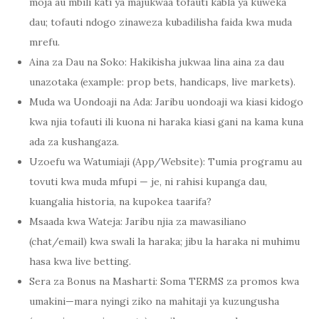
moja au mbili kati ya majukwaa tofauti kabla ya kuweka
dau; tofauti ndogo zinaweza kubadilisha faida kwa muda
mrefu.
Aina za Dau na Soko: Hakikisha jukwaa lina aina za dau
unazotaka (example: prop bets, handicaps, live markets).
Muda wa Uondoaji na Ada: Jaribu uondoaji wa kiasi kidogo
kwa njia tofauti ili kuona ni haraka kiasi gani na kama kuna
ada za kushangaza.
Uzoefu wa Watumiaji (App/Website): Tumia programu au
tovuti kwa muda mfupi — je, ni rahisi kupanga dau,
kuangalia historia, na kupokea taarifa?
Msaada kwa Wateja: Jaribu njia za mawasiliano
(chat/email) kwa swali la haraka; jibu la haraka ni muhimu
hasa kwa live betting.
Sera za Bonus na Masharti: Soma TERMS za promos kwa
umakini—mara nyingi ziko na mahitaji ya kuzungusha